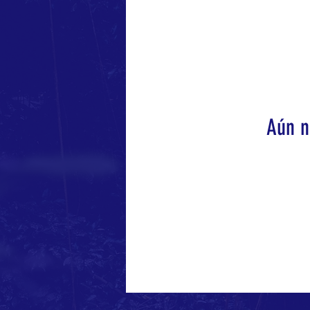
Aún n