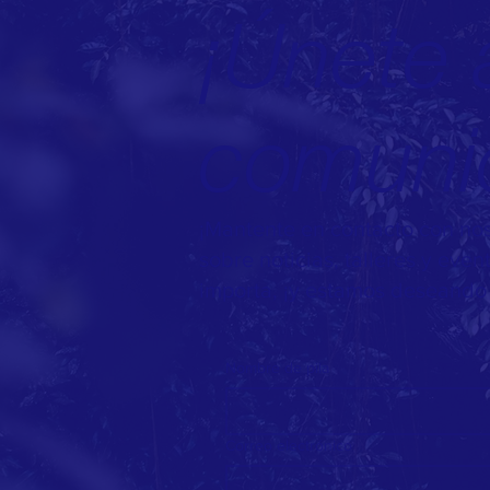
¡Únete 
comuni
¡Mantente en contacto con noso
sobre noticias, talleres y eve
importa, ¡y estamos deseando 
Nombre de pila
Correo electrónico