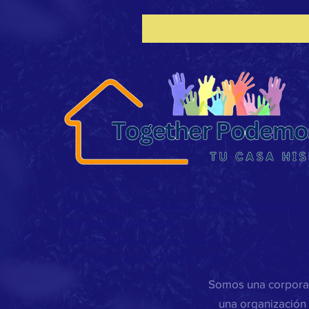
CONTACTO >
Correo electrónico:
toptucasahispana@gmail.com
Teléfono: 865-318-4595
Dirección: 161 Robertsville Rd Ste D
Oak Ridge, Tennessee 37830-5057
Somos una corporac
una organización 