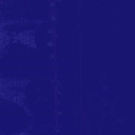
cibir las últimas novedades
algo especial: tu opinión