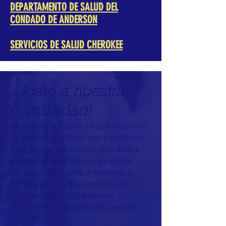
DEPARTAMENTO DE SALUD DEL
CONDADO DE ANDERSON
SERVICIOS DE SALUD CHEROKEE
¡Únete a nuestra
comunidad!
¡Mantente en contacto con nosotros!
Regístrate con tu correo electrónico
para recibir las últimas novedades
sobre noticias, talleres y eventos
interesantes. Únete a nosotros y
forma parte de algo especial: tu
opinión importa, ¡y estamos
deseando compartir este camino
contigo!